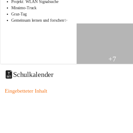
s
Projekt: WLAN Signalsuche
s
Missimo-Truck
c
Graz-Tag
h
Gemeinsam lernen und forschen✨
u
l
e
S
t
.
V
+7
e
i
t
Schulkalender
a
m
V
Eingebetteter Inhalt
o
g
a
u