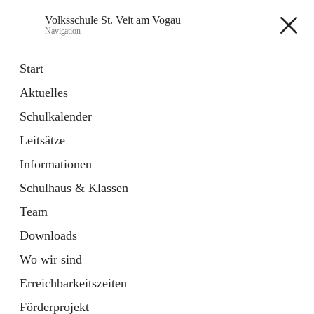
Volksschule St. Veit am Vogau
Navigation
Volksschule St. Veit am Vogau
Start
Aktuelles
Schulkalender
Hauptadresse
Leitsätze
Schulstraße 11, 8423 Sankt Veit in der Südsteiermark, AUT
Informationen
Auf Karte ansehen
Schulhaus & Klassen
Team
Downloads
Wo wir sind
Telefonnummer
+43 3453 2409
Erreichbarkeitszeiten
Anrufen
Förderprojekt