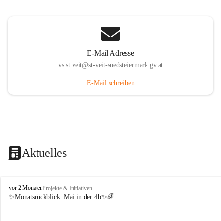
E-Mail Adresse
vs.st.veit@st-veit-suedsteiermark.gv.at
E-Mail schreiben
Aktuelles
V
vor 2 Monaten
Projekte & Initiativen
o
✨Monatsrückblick: 
Mai in der 4b
✨🌈
l
k