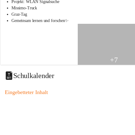
s
Projekt: WLAN Signalsuche
s
Missimo-Truck
c
Graz-Tag
h
Gemeinsam lernen und forschen✨
u
l
e
S
t
.
V
+7
e
i
t
Schulkalender
a
m
V
Eingebetteter Inhalt
o
g
a
u