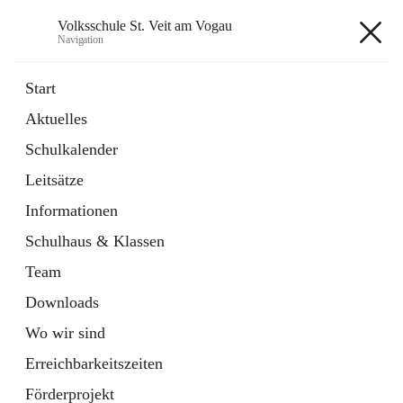
Volksschule St. Veit am Vogau
Navigation
Volksschule St. Veit am Vogau
Start
Aktuelles
Schulkalender
Hauptadresse
Leitsätze
Schulstraße 11, 8423 Sankt Veit in der Südsteiermark, AUT
Informationen
Auf Karte ansehen
Schulhaus & Klassen
Team
Downloads
Wo wir sind
Telefonnummer
+43 3453 2409
Erreichbarkeitszeiten
Anrufen
Förderprojekt