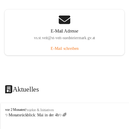
E-Mail Adresse
vs.st.veit@st-veit-suedsteiermark.gv.at
E-Mail schreiben
Aktuelles
V
vor 2 Monaten
Projekte & Initiativen
o
✨Monatsrückblick: 
Mai in der 4b
✨🌈
l
k