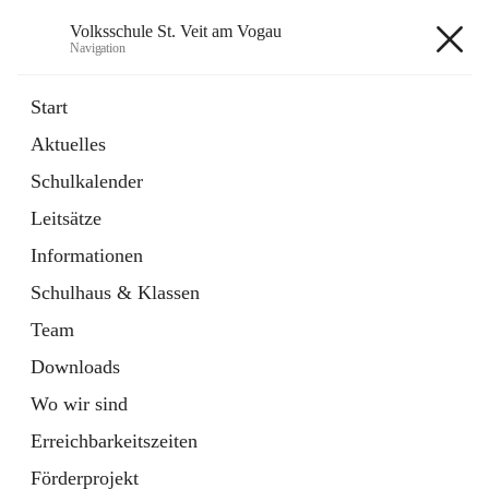
Volksschule St. Veit am Vogau
Navigation
Volksschule St. Veit am Vogau
Start
Aktuelles
Schulkalender
Hauptadresse
Leitsätze
Schulstraße 11, 8423 Sankt Veit in der Südsteiermark, AUT
Informationen
Auf Karte ansehen
Schulhaus & Klassen
Team
Downloads
Wo wir sind
Telefonnummer
+43 3453 2409
Erreichbarkeitszeiten
Anrufen
Förderprojekt