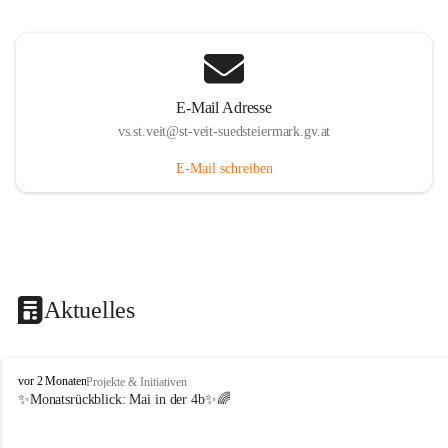
E-Mail Adresse
vs.st.veit@st-veit-suedsteiermark.gv.at
E-Mail schreiben
Aktuelles
V
vor 2 Monaten
Projekte & Initiativen
o
✨Monatsrückblick: 
Mai in der 4b
✨🌈
l
k