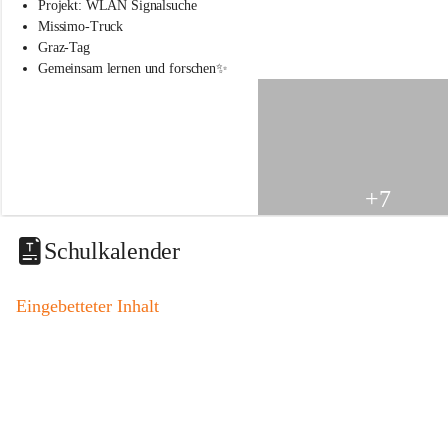
s
Projekt: WLAN Signalsuche
s
Missimo-Truck
c
Graz-Tag
h
Gemeinsam lernen und forschen✨
u
l
e
S
t
.
V
+7
e
i
t
Schulkalender
a
m
V
Eingebetteter Inhalt
o
g
a
u