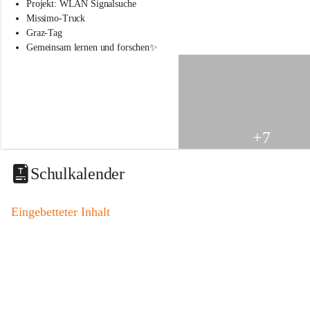
s
Projekt: WLAN Signalsuche
s
Missimo-Truck
c
Graz-Tag
h
Gemeinsam lernen und forschen✨
u
l
e
S
t
.
V
+7
e
i
t
Schulkalender
a
m
V
Eingebetteter Inhalt
o
g
a
u