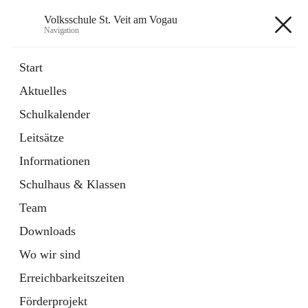
Volksschule St. Veit am Vogau
Navigation
Volksschule St. Veit am Vogau
Start
Aktuelles
Schulkalender
Hauptadresse
Leitsätze
Schulstraße 11, 8423 Sankt Veit in der Südsteiermark, AUT
Informationen
Auf Karte ansehen
Schulhaus & Klassen
Team
Downloads
Wo wir sind
Telefonnummer
+43 3453 2409
Erreichbarkeitszeiten
Anrufen
Förderprojekt