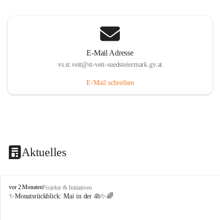
E-Mail Adresse
vs.st.veit@st-veit-suedsteiermark.gv.at
E-Mail schreiben
Aktuelles
V
vor 2 Monaten
Projekte & Initiativen
o
✨Monatsrückblick: 
Mai in der 4b
✨🌈
l
k