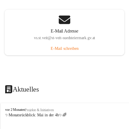
E-Mail Adresse
vs.st.veit@st-veit-suedsteiermark.gv.at
E-Mail schreiben
Aktuelles
V
vor 2 Monaten
Projekte & Initiativen
o
✨Monatsrückblick: 
Mai in der 4b
✨🌈
l
k