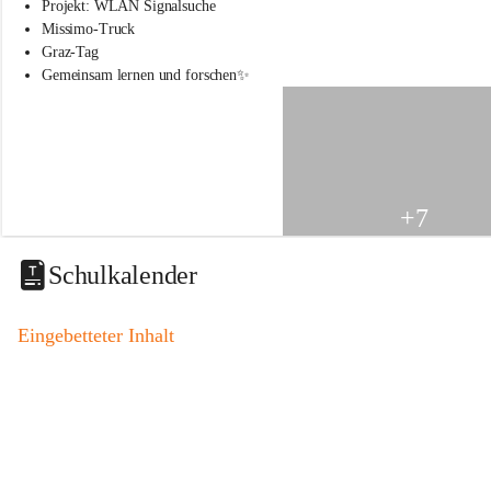
s
Projekt: WLAN Signalsuche
s
Missimo-Truck
c
Graz-Tag
h
Gemeinsam lernen und forschen✨
u
l
e
S
t
.
V
+7
e
i
t
Schulkalender
a
m
V
Eingebetteter Inhalt
o
g
a
u