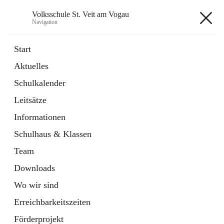
Volksschule St. Veit am Vogau
Navigation
Volksschule St. Veit am Vogau
Start
Aktuelles
Schulkalender
Hauptadresse
Leitsätze
Schulstraße 11, 8423 Sankt Veit in der Südsteiermark, AUT
Informationen
Auf Karte ansehen
Schulhaus & Klassen
Team
Downloads
Wo wir sind
Telefonnummer
+43 3453 2409
Erreichbarkeitszeiten
Anrufen
Förderprojekt