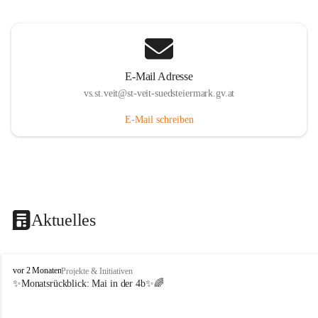
E-Mail Adresse
vs.st.veit@st-veit-suedsteiermark.gv.at
E-Mail schreiben
Aktuelles
V
vor 2 Monaten
Projekte & Initiativen
o
✨Monatsrückblick: 
Mai in der 4b
✨🌈
l
k