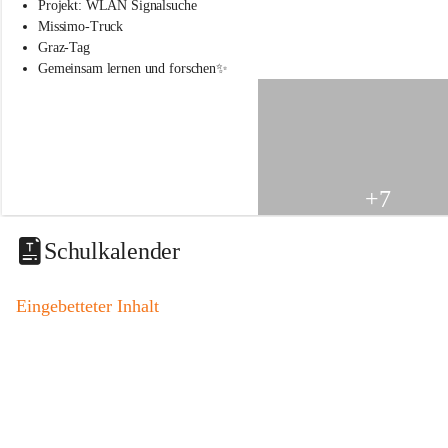
s
Projekt: WLAN Signalsuche
s
Missimo-Truck
c
Graz-Tag
h
Gemeinsam lernen und forschen✨
u
l
e
S
t
.
V
+7
e
i
t
Schulkalender
a
m
V
Eingebetteter Inhalt
o
g
a
u