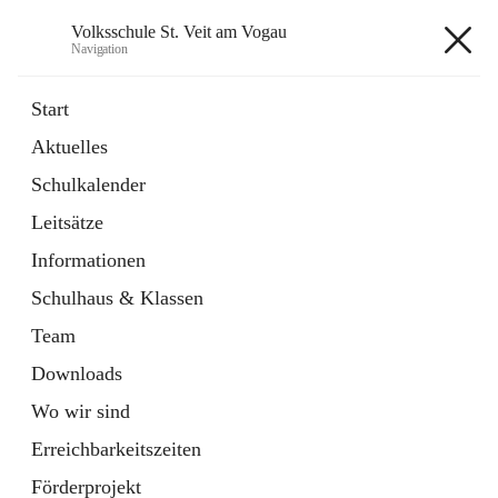
Volksschule St. Veit am Vogau
Navigation
Volksschule St. Veit am Vogau
Start
Aktuelles
Schulkalender
Hauptadresse
Leitsätze
Schulstraße 11, 8423 Sankt Veit in der Südsteiermark, AUT
Informationen
Auf Karte ansehen
Schulhaus & Klassen
Team
Downloads
Wo wir sind
Telefonnummer
+43 3453 2409
Erreichbarkeitszeiten
Anrufen
Förderprojekt