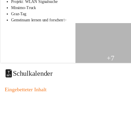
s
Projekt: WLAN Signalsuche
s
Missimo-Truck
c
Graz-Tag
h
Gemeinsam lernen und forschen✨
u
l
e
S
t
.
V
+7
e
i
t
Schulkalender
a
m
V
Eingebetteter Inhalt
o
g
a
u