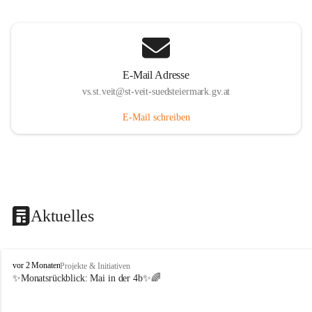
E-Mail Adresse
vs.st.veit@st-veit-suedsteiermark.gv.at
E-Mail schreiben
Aktuelles
V
vor 2 Monaten
Projekte & Initiativen
o
✨Monatsrückblick: 
Mai in der 4b
✨🌈
l
k