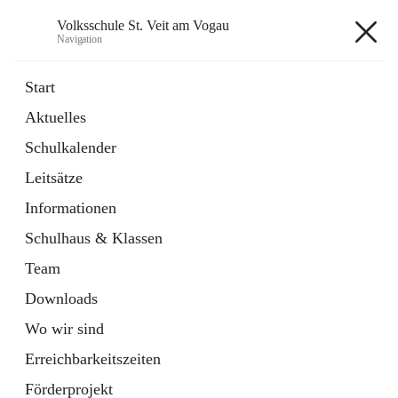
Volksschule St. Veit am Vogau
Navigation
Volksschule St. Veit am Vogau
Start
Aktuelles
Schulkalender
Hauptadresse
Leitsätze
Schulstraße 11, 8423 Sankt Veit in der Südsteiermark, AUT
Informationen
Auf Karte ansehen
Schulhaus & Klassen
Team
Downloads
Wo wir sind
Telefonnummer
+43 3453 2409
Erreichbarkeitszeiten
Anrufen
Förderprojekt