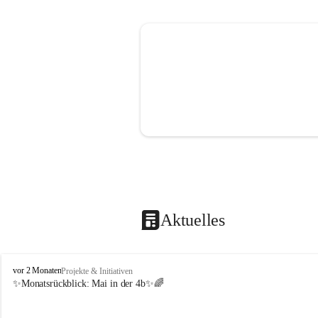
Aktuelles
V
vor 2 Monaten
Projekte & Initiativen
o
✨Monatsrückblick: 
Mai in der 4b
✨🌈
l
k