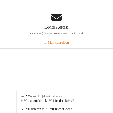
E-Mail Adresse
vs.st.veit@st-veit-suedsteiermark.gv.at
E-Mail schreiben
V
vor 2 Monaten
Projekte & Initiativen
o
✨Monatsrückblick: 
Mai in der 4a
✨🌈
l
Musizieren mit Frau Rieder Zenz
k