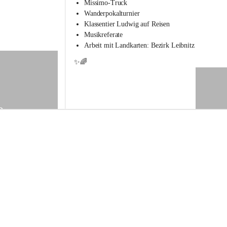
s
Missimo-Truck
s
Wanderpokalturnier
c
Klassentier Ludwig auf Reisen
h
Musikreferate
u
Arbeit mit Landkarten: Bezirk Leibnitz
l
e
✨🌈
S
t
.
V
e
9
i
t
a
m
V
o
g
a
u