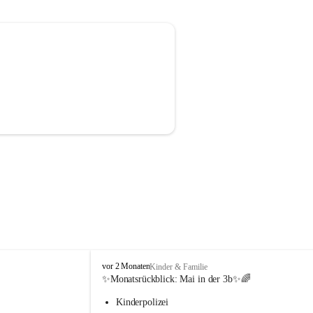
V
vor 2 Monaten
Kinder & Familie
o
✨Monatsrückblick: 
Mai in der 3b
✨🌈
l
Kinderpolizei
k