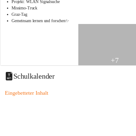
s
Projekt: WLAN Signalsuche
s
Missimo-Truck
c
Graz-Tag
h
Gemeinsam lernen und forschen✨
u
l
e
S
t
.
V
+7
e
i
t
Schulkalender
a
m
V
Eingebetteter Inhalt
o
g
a
u