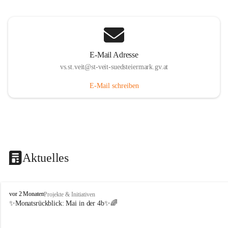
E-Mail Adresse
vs.st.veit@st-veit-suedsteiermark.gv.at
E-Mail schreiben
Aktuelles
V
vor 2 Monaten
Projekte & Initiativen
o
✨Monatsrückblick: 
Mai in der 4b
✨🌈
l
k