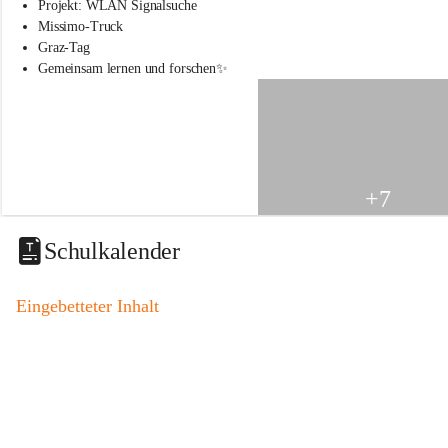
s
Projekt: WLAN Signalsuche
s
Missimo-Truck
c
Graz-Tag
h
Gemeinsam lernen und forschen✨
u
l
e
S
t
.
V
+7
e
i
t
Schulkalender
a
m
V
Eingebetteter Inhalt
o
g
a
u