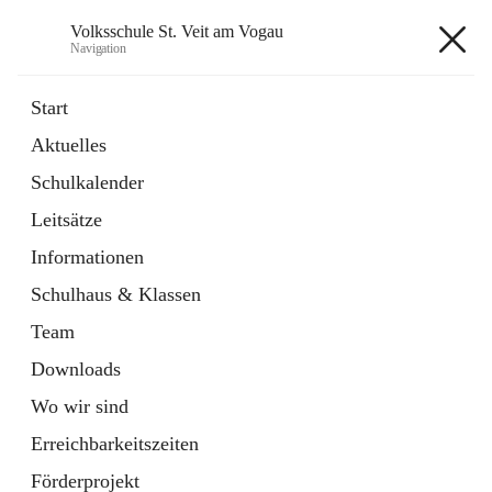
Volksschule St. Veit am Vogau
Navigation
Volksschule St. Veit am Vogau
Start
Aktuelles
Schulkalender
Hauptadresse
Leitsätze
Schulstraße 11, 8423 Sankt Veit in der Südsteiermark, AUT
Informationen
Auf Karte ansehen
Schulhaus & Klassen
Team
Downloads
Wo wir sind
Telefonnummer
+43 3453 2409
Erreichbarkeitszeiten
Anrufen
Förderprojekt