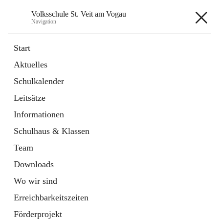
Volksschule St. Veit am Vogau
Navigation
Volksschule St. Veit am Vogau
Start
Aktuelles
Schulkalender
Hauptadresse
Leitsätze
Schulstraße 11, 8423 Sankt Veit in der Südsteiermark, AUT
Informationen
Auf Karte ansehen
Schulhaus & Klassen
Team
Downloads
Wo wir sind
Telefonnummer
+43 3453 2409
Erreichbarkeitszeiten
Anrufen
Förderprojekt