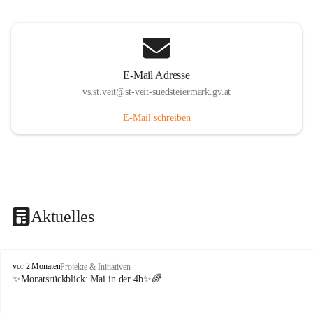
E-Mail Adresse
vs.st.veit@st-veit-suedsteiermark.gv.at
E-Mail schreiben
Aktuelles
V
vor 2 Monaten
Projekte & Initiativen
o
✨Monatsrückblick: 
Mai in der 4b
✨🌈
l
k