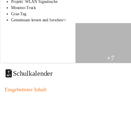
s
Projekt: WLAN Signalsuche
s
Missimo-Truck
c
Graz-Tag
h
Gemeinsam lernen und forschen✨
u
l
e
S
t
.
V
+7
e
i
t
Schulkalender
a
m
V
Eingebetteter Inhalt
o
g
a
u