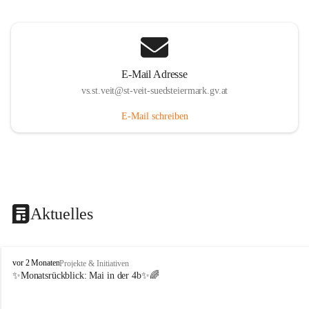
E-Mail Adresse
vs.st.veit@st-veit-suedsteiermark.gv.at
E-Mail schreiben
Aktuelles
V
vor 2 Monaten
Projekte & Initiativen
o
✨Monatsrückblick: 
Mai in der 4b
✨🌈
l
k