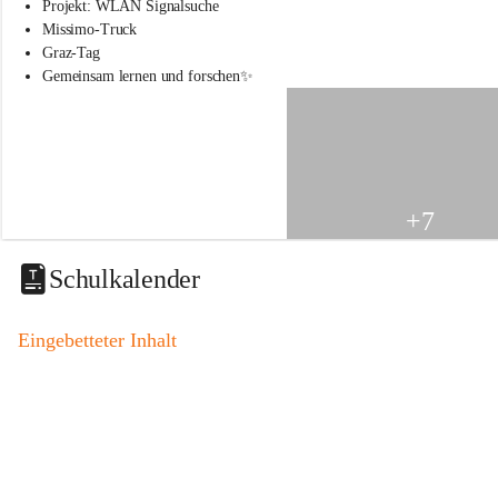
s
Projekt: WLAN Signalsuche
s
Missimo-Truck
c
Graz-Tag
h
Gemeinsam lernen und forschen✨
u
l
e
S
t
.
V
+7
e
i
t
Schulkalender
a
m
V
Eingebetteter Inhalt
o
g
a
u