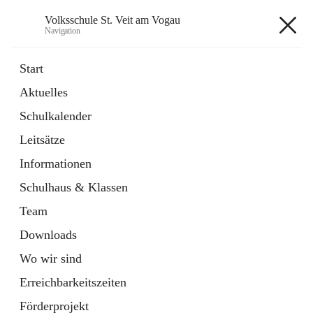
Volksschule St. Veit am Vogau
Navigation
Volksschule St. Veit am Vogau
Start
Aktuelles
Schulkalender
Hauptadresse
Leitsätze
Schulstraße 11, 8423 Sankt Veit in der Südsteiermark, AUT
Informationen
Auf Karte ansehen
Schulhaus & Klassen
Team
Downloads
Wo wir sind
Telefonnummer
+43 3453 2409
Erreichbarkeitszeiten
Anrufen
Förderprojekt