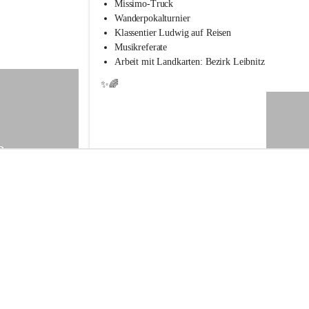
s
Missimo-Truck
s
Wanderpokalturnier
c
Klassentier Ludwig auf Reisen
h
Musikreferate
u
Arbeit mit Landkarten: Bezirk Leibnitz
l
e
✨🌈
S
t
.
V
e
9
i
t
a
m
V
o
g
a
u