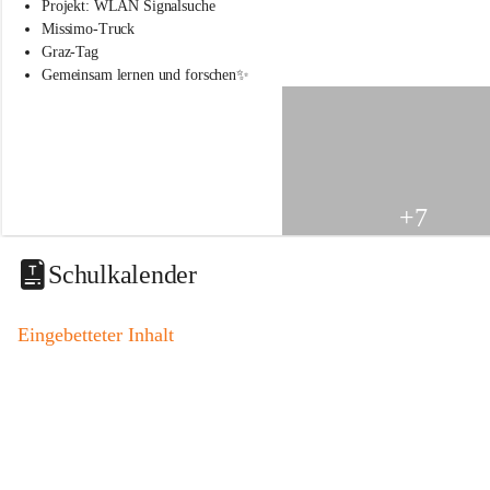
s
Projekt: WLAN Signalsuche
s
Missimo-Truck
c
Graz-Tag
h
Gemeinsam lernen und forschen✨
u
l
e
S
t
.
V
+7
e
i
t
Schulkalender
a
m
V
Eingebetteter Inhalt
o
g
a
u