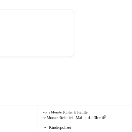
V
vor 2 Monaten
Kinder & Familie
o
✨Monatsrückblick: 
Mai in der 3b
✨🌈
l
Kinderpolizei
k