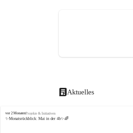
Aktuelles
V
vor 2 Monaten
Projekte & Initiativen
o
✨Monatsrückblick: 
Mai in der 4b
✨🌈
l
k