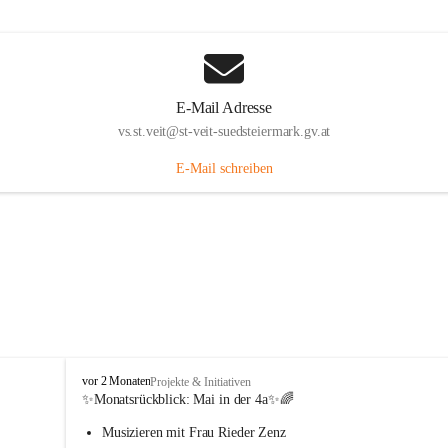
E-Mail Adresse
vs.st.veit@st-veit-suedsteiermark.gv.at
E-Mail schreiben
V
vor 2 Monaten
Projekte & Initiativen
o
✨Monatsrückblick: 
Mai in der 4a
✨🌈
l
Musizieren mit Frau Rieder Zenz
k