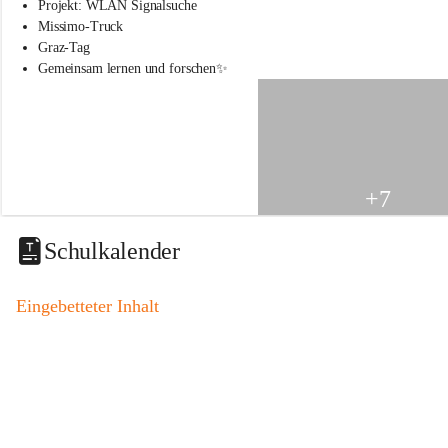
s
Projekt: WLAN Signalsuche
s
Missimo-Truck
c
Graz-Tag
h
Gemeinsam lernen und forschen✨
u
l
e
S
t
.
V
+7
e
i
t
Schulkalender
a
m
V
Eingebetteter Inhalt
o
g
a
u