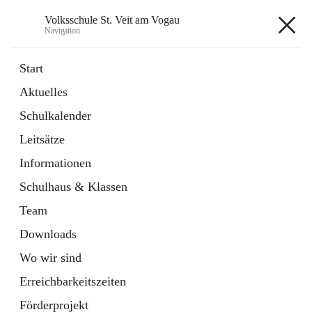
Volksschule St. Veit am Vogau
Navigation
Volksschule St. Veit am Vogau
Start
Aktuelles
Schulkalender
Hauptadresse
Leitsätze
Schulstraße 11, 8423 Sankt Veit in der Südsteiermark, AUT
Informationen
Auf Karte ansehen
Schulhaus & Klassen
Team
Downloads
Wo wir sind
Telefonnummer
+43 3453 2409
Erreichbarkeitszeiten
Anrufen
Förderprojekt