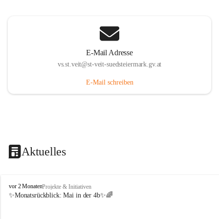
E-Mail Adresse
vs.st.veit@st-veit-suedsteiermark.gv.at
E-Mail schreiben
Aktuelles
V
vor 2 Monaten
Projekte & Initiativen
o
✨Monatsrückblick: 
Mai in der 4b
✨🌈
l
k