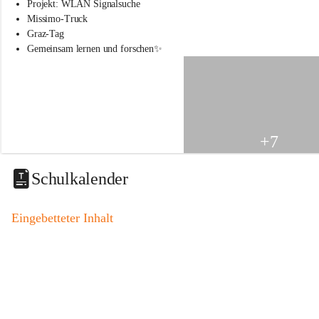
s
Projekt: WLAN Signalsuche
s
Missimo-Truck
c
Graz-Tag
h
Gemeinsam lernen und forschen✨
u
l
e
S
t
.
V
+7
e
i
t
Schulkalender
a
m
V
Eingebetteter Inhalt
o
g
a
u