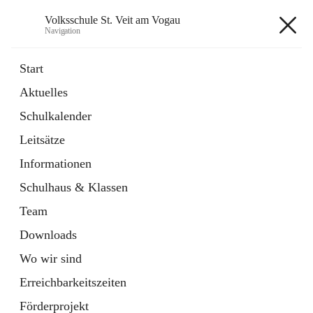
Volksschule St. Veit am Vogau
Navigation
Volksschule St. Veit am Vogau
Start
Aktuelles
Schulkalender
Hauptadresse
Leitsätze
Schulstraße 11, 8423 Sankt Veit in der Südsteiermark, AUT
Informationen
Auf Karte ansehen
Schulhaus & Klassen
Team
Downloads
Wo wir sind
Telefonnummer
+43 3453 2409
Erreichbarkeitszeiten
Anrufen
Förderprojekt