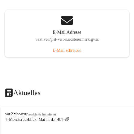
E-Mail Adresse
vs.st.veit@st-veit-suedsteiermark.gv.at
E-Mail schreiben
Aktuelles
V
vor 2 Monaten
Projekte & Initiativen
o
✨Monatsrückblick: 
Mai in der 4b
✨🌈
l
k