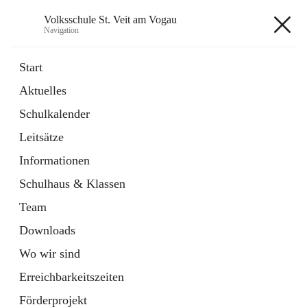
Volksschule St. Veit am Vogau
Navigation
Volksschule St. Veit am Vogau
Start
Aktuelles
Schulkalender
Hauptadresse
Leitsätze
Schulstraße 11, 8423 Sankt Veit in der Südsteiermark, AUT
Informationen
Auf Karte ansehen
Schulhaus & Klassen
Team
Downloads
Wo wir sind
Telefonnummer
+43 3453 2409
Erreichbarkeitszeiten
Anrufen
Förderprojekt