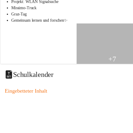
s
Projekt: WLAN Signalsuche
s
Missimo-Truck
c
Graz-Tag
h
Gemeinsam lernen und forschen✨
u
l
e
S
t
.
V
+7
e
i
t
Schulkalender
a
m
V
Eingebetteter Inhalt
o
g
a
u