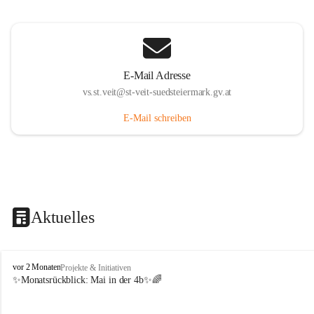
E-Mail Adresse
vs.st.veit@st-veit-suedsteiermark.gv.at
E-Mail schreiben
Aktuelles
V
vor 2 Monaten
Projekte & Initiativen
o
✨Monatsrückblick: 
Mai in der 4b
✨🌈
l
k