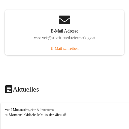
E-Mail Adresse
vs.st.veit@st-veit-suedsteiermark.gv.at
E-Mail schreiben
Aktuelles
V
vor 2 Monaten
Projekte & Initiativen
o
✨Monatsrückblick: 
Mai in der 4b
✨🌈
l
k