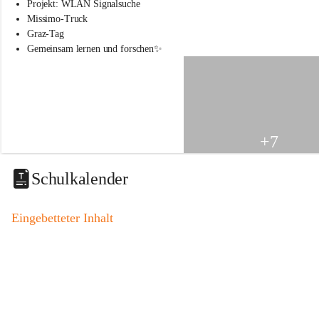
s
Projekt: WLAN Signalsuche
s
Missimo-Truck
c
Graz-Tag
h
Gemeinsam lernen und forschen✨
u
l
e
S
t
.
V
+7
e
i
t
Schulkalender
a
m
V
Eingebetteter Inhalt
o
g
a
u