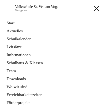
Volksschule St. Veit am Vogau
Navigation
Volksschule St. Veit am Vogau
Start
Aktuelles
Schulkalender
Hauptadresse
Leitsätze
Schulstraße 11, 8423 Sankt Veit in der Südsteiermark, AUT
Informationen
Auf Karte ansehen
Schulhaus & Klassen
Team
Downloads
Wo wir sind
Telefonnummer
+43 3453 2409
Erreichbarkeitszeiten
Anrufen
Förderprojekt