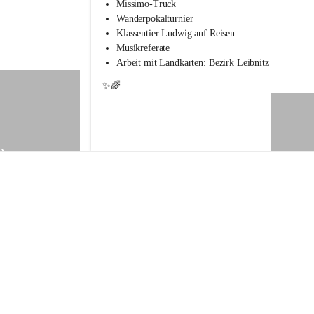
s
Missimo-Truck
s
Wanderpokalturnier
c
Klassentier Ludwig auf Reisen
h
Musikreferate
u
Arbeit mit Landkarten: Bezirk Leibnitz
l
e
✨🌈
S
t
.
V
e
9
i
t
a
m
V
o
g
a
u