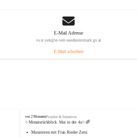
E-Mail Adresse
vs.st.veit@st-veit-suedsteiermark.gv.at
E-Mail schreiben
V
vor 2 Monaten
Projekte & Initiativen
o
✨Monatsrückblick: 
Mai in der 4a
✨🌈
l
Musizieren mit Frau Rieder Zenz
k