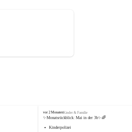
V
vor 2 Monaten
Kinder & Familie
o
✨Monatsrückblick: 
Mai in der 3b
✨🌈
l
Kinderpolizei
k