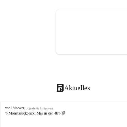
Aktuelles
V
vor 2 Monaten
Projekte & Initiativen
o
✨Monatsrückblick: 
Mai in der 4b
✨🌈
l
k