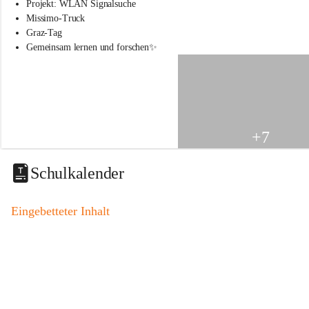
s
Projekt: WLAN Signalsuche
s
Missimo-Truck
c
Graz-Tag
h
Gemeinsam lernen und forschen✨
u
l
e
S
t
.
V
+7
e
i
t
Schulkalender
a
m
V
Eingebetteter Inhalt
o
g
a
u