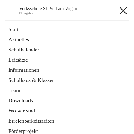
Volksschule St. Veit am Vogau
Navigation
Volksschule St. Veit am Vogau
Start
Aktuelles
Schulkalender
Hauptadresse
Leitsätze
Schulstraße 11, 8423 Sankt Veit in der Südsteiermark, AUT
Informationen
Auf Karte ansehen
Schulhaus & Klassen
Team
Downloads
Wo wir sind
Telefonnummer
+43 3453 2409
Erreichbarkeitszeiten
Anrufen
Förderprojekt