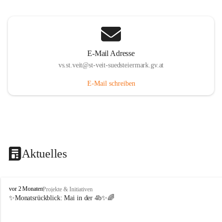
E-Mail Adresse
vs.st.veit@st-veit-suedsteiermark.gv.at
E-Mail schreiben
Aktuelles
V
vor 2 Monaten
Projekte & Initiativen
o
✨Monatsrückblick: 
Mai in der 4b
✨🌈
l
k