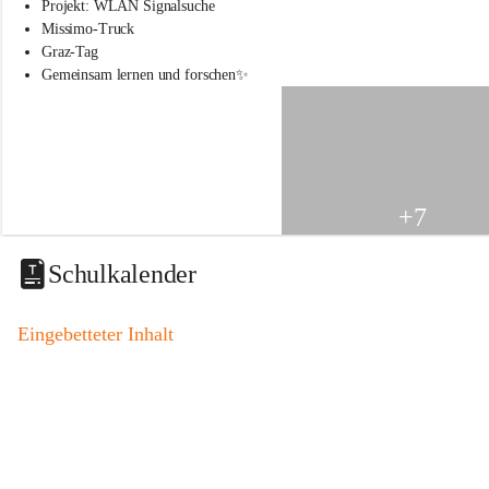
s
Projekt: WLAN Signalsuche
s
Missimo-Truck
c
Graz-Tag
h
Gemeinsam lernen und forschen✨
u
l
e
S
t
.
V
+7
e
i
t
Schulkalender
a
m
V
Eingebetteter Inhalt
o
g
a
u