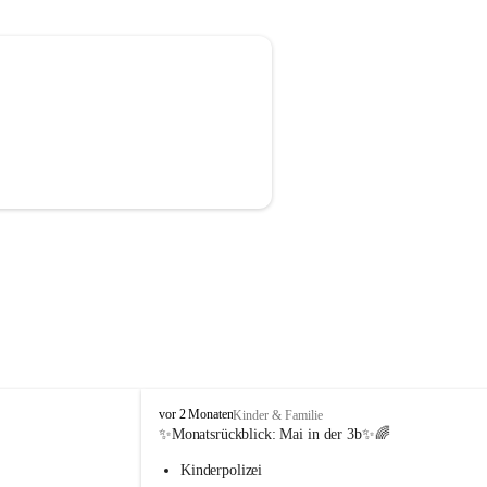
V
vor 2 Monaten
Kinder & Familie
o
✨Monatsrückblick: 
Mai in der 3b
✨🌈
l
Kinderpolizei
k