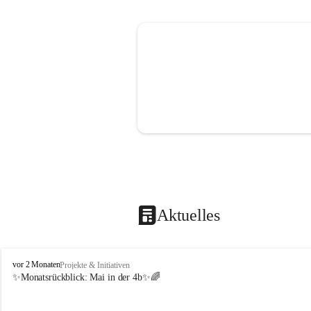
Aktuelles
V
vor 2 Monaten
Projekte & Initiativen
o
✨Monatsrückblick: 
Mai in der 4b
✨🌈
l
k