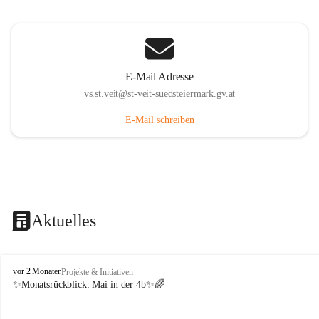
E-Mail Adresse
vs.st.veit@st-veit-suedsteiermark.gv.at
E-Mail schreiben
Aktuelles
V
vor 2 Monaten
Projekte & Initiativen
o
✨Monatsrückblick: 
Mai in der 4b
✨🌈
l
k