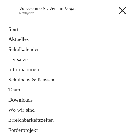
Volksschule St. Veit am Vogau
Navigation
Volksschule St. Veit am Vogau
Start
Aktuelles
Schulkalender
Hauptadresse
Leitsätze
Schulstraße 11, 8423 Sankt Veit in der Südsteiermark, AUT
Informationen
Auf Karte ansehen
Schulhaus & Klassen
Team
Downloads
Wo wir sind
Telefonnummer
+43 3453 2409
Erreichbarkeitszeiten
Anrufen
Förderprojekt