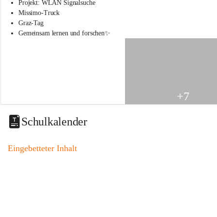
s
Projekt: WLAN Signalsuche
s
Missimo-Truck
c
Graz-Tag
h
Gemeinsam lernen und forschen✨
u
l
e
S
t
.
V
+7
e
i
t
Schulkalender
a
m
V
Eingebetteter Inhalt
o
g
a
u