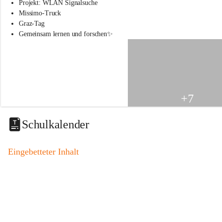
s
Projekt: WLAN Signalsuche
s
Missimo-Truck
c
Graz-Tag
h
Gemeinsam lernen und forschen✨
u
l
e
S
t
.
V
+7
e
i
t
Schulkalender
a
m
V
Eingebetteter Inhalt
o
g
a
u