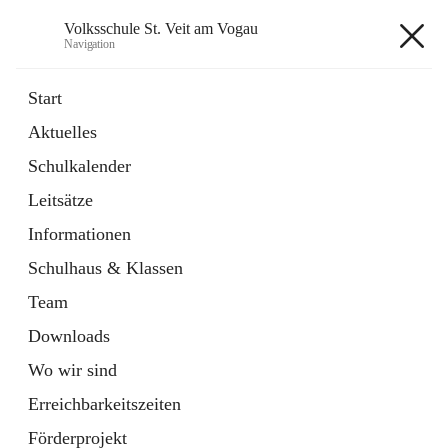
Volksschule St. Veit am Vogau
Navigation
Volksschule St. Veit am Vogau
Start
Aktuelles
Schulkalender
Hauptadresse
Leitsätze
Schulstraße 11, 8423 Sankt Veit in der Südsteiermark, AUT
Informationen
Auf Karte ansehen
Schulhaus & Klassen
Team
Downloads
Wo wir sind
Telefonnummer
+43 3453 2409
Erreichbarkeitszeiten
Anrufen
Förderprojekt