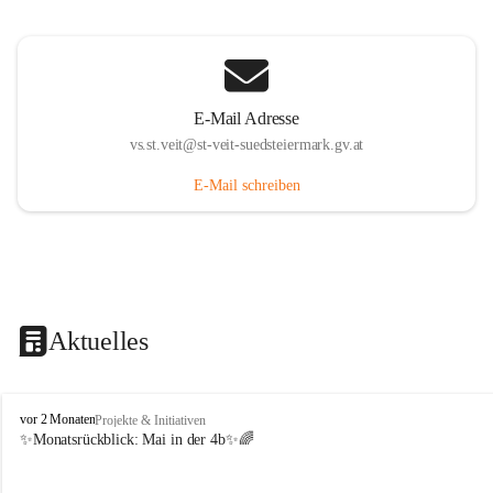
E-Mail Adresse
vs.st.veit@st-veit-suedsteiermark.gv.at
E-Mail schreiben
Aktuelles
V
vor 2 Monaten
Projekte & Initiativen
o
✨Monatsrückblick: 
Mai in der 4b
✨🌈
l
k