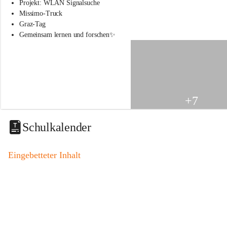
s
Projekt: WLAN Signalsuche
s
Missimo-Truck
c
Graz-Tag
h
Gemeinsam lernen und forschen✨
u
l
e
S
t
.
V
+7
e
i
t
Schulkalender
a
m
V
Eingebetteter Inhalt
o
g
a
u