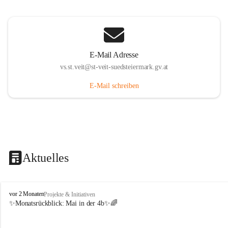
E-Mail Adresse
vs.st.veit@st-veit-suedsteiermark.gv.at
E-Mail schreiben
Aktuelles
V
vor 2 Monaten
Projekte & Initiativen
o
✨Monatsrückblick: 
Mai in der 4b
✨🌈
l
k