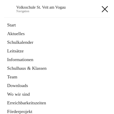
Volksschule St. Veit am Vogau
Navigation
Volksschule St. Veit am Vogau
Start
Aktuelles
Schulkalender
Hauptadresse
Leitsätze
Schulstraße 11, 8423 Sankt Veit in der Südsteiermark, AUT
Informationen
Auf Karte ansehen
Schulhaus & Klassen
Team
Downloads
Wo wir sind
Telefonnummer
+43 3453 2409
Erreichbarkeitszeiten
Anrufen
Förderprojekt