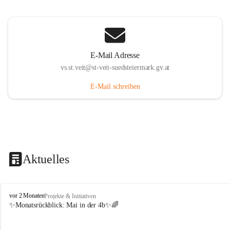
E-Mail Adresse
vs.st.veit@st-veit-suedsteiermark.gv.at
E-Mail schreiben
Aktuelles
V
vor 2 Monaten
Projekte & Initiativen
o
✨Monatsrückblick: 
Mai in der 4b
✨🌈
l
k