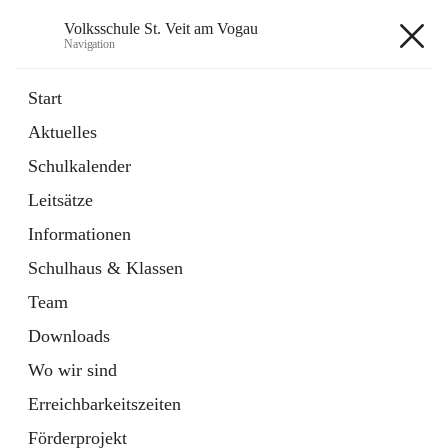
Volksschule St. Veit am Vogau
Navigation
Volksschule St. Veit am Vogau
Start
Aktuelles
Schulkalender
Hauptadresse
Leitsätze
Schulstraße 11, 8423 Sankt Veit in der Südsteiermark, AUT
Informationen
Auf Karte ansehen
Schulhaus & Klassen
Team
Downloads
Wo wir sind
Telefonnummer
+43 3453 2409
Erreichbarkeitszeiten
Anrufen
Förderprojekt