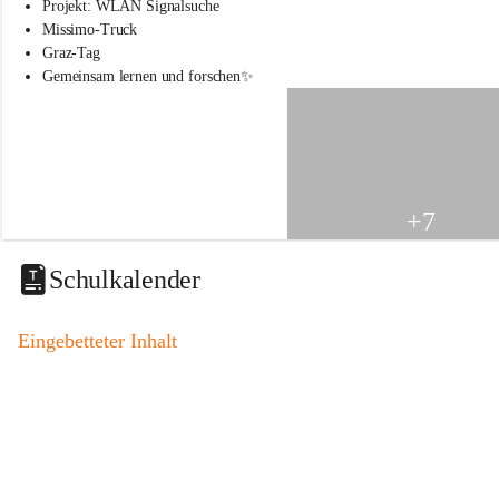
s
Projekt: WLAN Signalsuche
s
Missimo-Truck
c
Graz-Tag
h
Gemeinsam lernen und forschen✨
u
l
e
S
t
.
V
+7
e
i
t
Schulkalender
a
m
V
Eingebetteter Inhalt
o
g
a
u