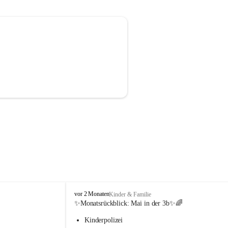
V
vor 2 Monaten
Kinder & Familie
o
✨Monatsrückblick: 
Mai in der 3b
✨🌈
l
Kinderpolizei
k