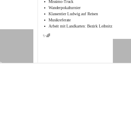
s
Missimo-Truck
s
Wanderpokalturnier
c
Klassentier Ludwig auf Reisen
h
Musikreferate
u
Arbeit mit Landkarten: Bezirk Leibnitz
l
e
✨🌈
S
t
.
V
e
9
i
t
a
m
V
o
g
a
u