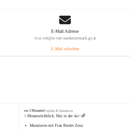
E-Mail Adresse
vs.st.veit@st-veit-suedsteiermark.gv.at
E-Mail schreiben
V
vor 2 Monaten
Projekte & Initiativen
o
✨Monatsrückblick: 
Mai in der 4a
✨🌈
l
Musizieren mit Frau Rieder Zenz
k