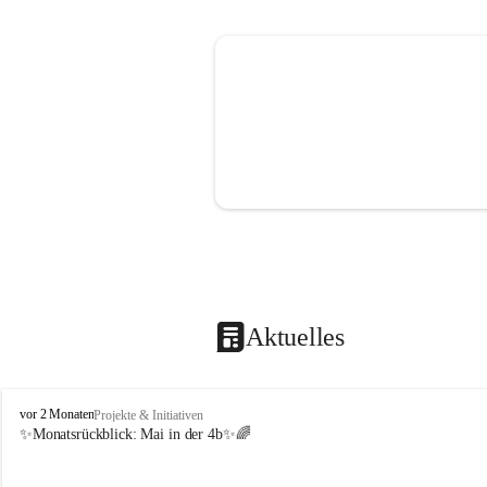
Aktuelles
V
vor 2 Monaten
Projekte & Initiativen
o
✨Monatsrückblick: 
Mai in der 4b
✨🌈
l
k