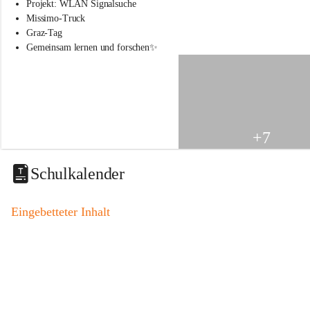
s
Projekt: WLAN Signalsuche
s
Missimo-Truck
c
Graz-Tag
h
Gemeinsam lernen und forschen✨
u
l
e
S
t
.
V
+7
e
i
t
Schulkalender
a
m
V
Eingebetteter Inhalt
o
g
a
u