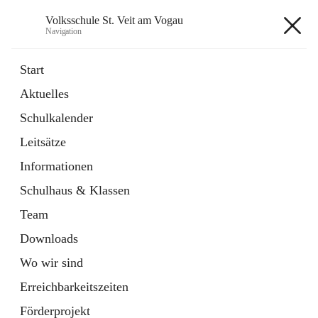
Volksschule St. Veit am Vogau
Navigation
Volksschule St. Veit am Vogau
Start
Aktuelles
Schulkalender
Hauptadresse
Leitsätze
Schulstraße 11, 8423 Sankt Veit in der Südsteiermark, AUT
Informationen
Auf Karte ansehen
Schulhaus & Klassen
Team
Downloads
Wo wir sind
Telefonnummer
+43 3453 2409
Erreichbarkeitszeiten
Anrufen
Förderprojekt