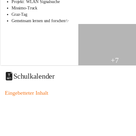
s
Projekt: WLAN Signalsuche
s
Missimo-Truck
c
Graz-Tag
h
Gemeinsam lernen und forschen✨
u
l
e
S
t
.
V
+7
e
i
t
Schulkalender
a
m
V
Eingebetteter Inhalt
o
g
a
u