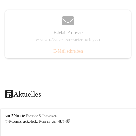
E-Mail Adresse
vs.st.veit@st-veit-suedsteiermark.gv.at
E-Mail schreiben
Aktuelles
V
vor 2 Monaten
Projekte & Initiativen
o
✨Monatsrückblick: 
Mai in der 4b
✨🌈
l
k