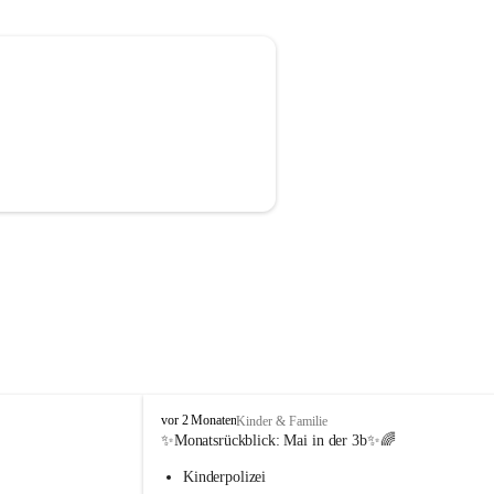
V
vor 2 Monaten
Kinder & Familie
o
✨Monatsrückblick: 
Mai in der 3b
✨🌈
l
Kinderpolizei
k