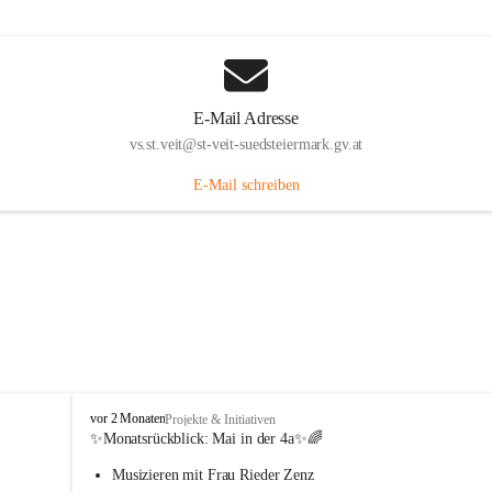
E-Mail Adresse
vs.st.veit@st-veit-suedsteiermark.gv.at
E-Mail schreiben
V
vor 2 Monaten
Projekte & Initiativen
o
✨Monatsrückblick: 
Mai in der 4a
✨🌈
l
Musizieren mit Frau Rieder Zenz
k