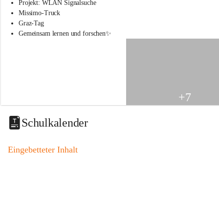
s
Projekt: WLAN Signalsuche
s
Missimo-Truck
c
Graz-Tag
h
Gemeinsam lernen und forschen✨
u
l
e
S
t
.
V
+7
e
i
t
Schulkalender
a
m
V
Eingebetteter Inhalt
o
g
a
u