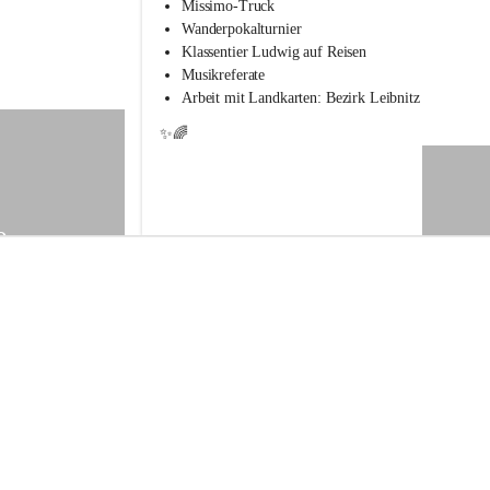
s
Missimo-Truck
s
Wanderpokalturnier
c
Klassentier Ludwig auf Reisen
h
Musikreferate
u
Arbeit mit Landkarten: Bezirk Leibnitz
l
e
✨🌈
S
t
.
V
e
9
i
t
a
m
V
o
g
a
u