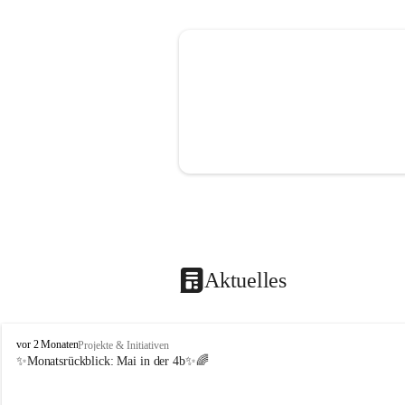
Aktuelles
V
vor 2 Monaten
Projekte & Initiativen
o
✨Monatsrückblick: 
Mai in der 4b
✨🌈
l
k