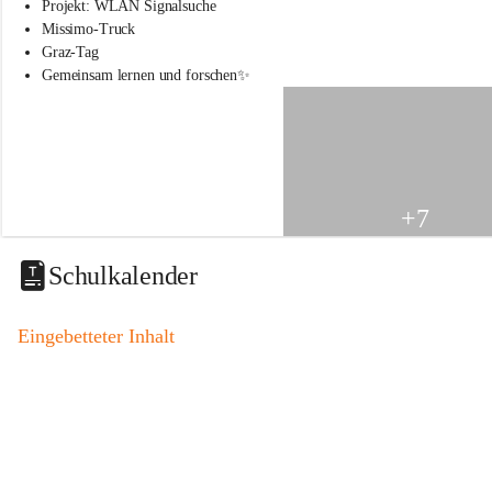
s
Projekt: WLAN Signalsuche
s
Missimo-Truck
c
Graz-Tag
h
Gemeinsam lernen und forschen✨
u
l
e
S
t
.
V
+7
e
i
t
Schulkalender
a
m
V
Eingebetteter Inhalt
o
g
a
u