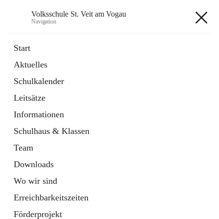
Volksschule St. Veit am Vogau
Navigation
Volksschule St. Veit am Vogau
Start
Aktuelles
Schulkalender
Hauptadresse
Leitsätze
Schulstraße 11, 8423 Sankt Veit in der Südsteiermark, AUT
Informationen
Auf Karte ansehen
Schulhaus & Klassen
Team
Downloads
Wo wir sind
Telefonnummer
+43 3453 2409
Erreichbarkeitszeiten
Anrufen
Förderprojekt