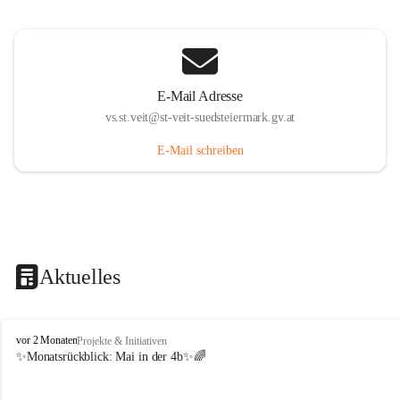
E-Mail Adresse
vs.st.veit@st-veit-suedsteiermark.gv.at
E-Mail schreiben
Aktuelles
V
vor 2 Monaten
Projekte & Initiativen
o
✨Monatsrückblick: 
Mai in der 4b
✨🌈
l
k