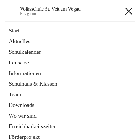
Volksschule St. Veit am Vogau
Navigation
Volksschule St. Veit am Vogau
Start
Aktuelles
Schulkalender
Hauptadresse
Leitsätze
Schulstraße 11, 8423 Sankt Veit in der Südsteiermark, AUT
Informationen
Auf Karte ansehen
Schulhaus & Klassen
Team
Downloads
Wo wir sind
Telefonnummer
+43 3453 2409
Erreichbarkeitszeiten
Anrufen
Förderprojekt