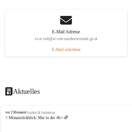
E-Mail Adresse
vs.st.veit@st-veit-suedsteiermark.gv.at
E-Mail schreiben
Aktuelles
V
vor 2 Monaten
Projekte & Initiativen
o
✨Monatsrückblick: 
Mai in der 4b
✨🌈
l
k