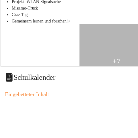
s
Projekt: WLAN Signalsuche
s
Missimo-Truck
c
Graz-Tag
h
Gemeinsam lernen und forschen✨
u
l
e
S
t
.
V
+7
e
i
t
Schulkalender
a
m
V
Eingebetteter Inhalt
o
g
a
u