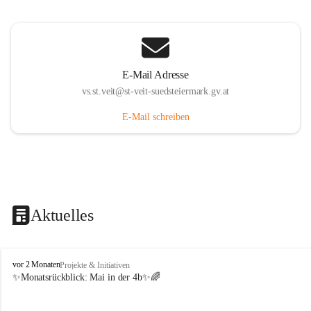
E-Mail Adresse
vs.st.veit@st-veit-suedsteiermark.gv.at
E-Mail schreiben
Aktuelles
V
vor 2 Monaten
Projekte & Initiativen
o
✨Monatsrückblick: 
Mai in der 4b
✨🌈
l
k