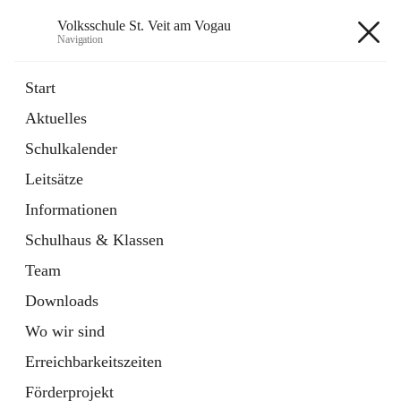
Volksschule St. Veit am Vogau
Navigation
Volksschule St. Veit am Vogau
Start
Aktuelles
Schulkalender
Hauptadresse
Leitsätze
Schulstraße 11, 8423 Sankt Veit in der Südsteiermark, AUT
Informationen
Auf Karte ansehen
Schulhaus & Klassen
Team
Downloads
Wo wir sind
Telefonnummer
+43 3453 2409
Erreichbarkeitszeiten
Anrufen
Förderprojekt