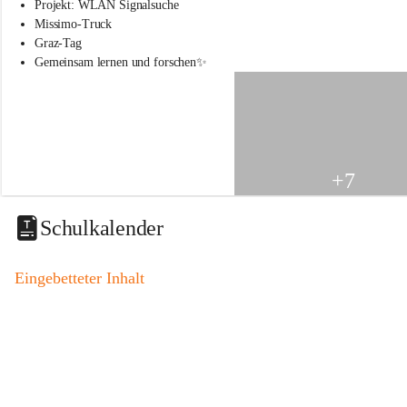
s
Projekt: WLAN Signalsuche
s
Missimo-Truck
c
Graz-Tag
h
Gemeinsam lernen und forschen✨
u
l
e
S
t
.
V
+7
e
i
t
Schulkalender
a
m
V
Eingebetteter Inhalt
o
g
a
u