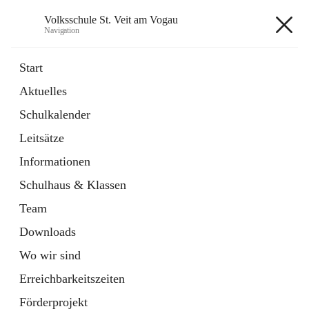
Volksschule St. Veit am Vogau
Navigation
Volksschule St. Veit am Vogau
Start
Aktuelles
Schulkalender
Hauptadresse
Leitsätze
Schulstraße 11, 8423 Sankt Veit in der Südsteiermark, AUT
Informationen
Auf Karte ansehen
Schulhaus & Klassen
Team
Downloads
Wo wir sind
Telefonnummer
+43 3453 2409
Erreichbarkeitszeiten
Anrufen
Förderprojekt