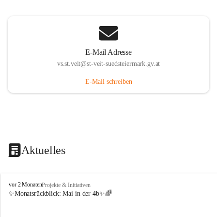
E-Mail Adresse
vs.st.veit@st-veit-suedsteiermark.gv.at
E-Mail schreiben
Aktuelles
V
vor 2 Monaten
Projekte & Initiativen
o
✨Monatsrückblick: 
Mai in der 4b
✨🌈
l
k