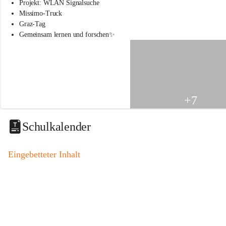
s
Projekt: WLAN Signalsuche
s
Missimo-Truck
c
Graz-Tag
h
Gemeinsam lernen und forschen✨
u
l
e
S
t
.
V
+7
e
i
t
Schulkalender
a
m
V
Eingebetteter Inhalt
o
g
a
u