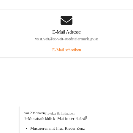
E-Mail Adresse
vs.st.veit@st-veit-suedsteiermark.gv.at
E-Mail schreiben
V
vor 2 Monaten
Projekte & Initiativen
o
✨Monatsrückblick: 
Mai in der 4a
✨🌈
l
Musizieren mit Frau Rieder Zenz
k