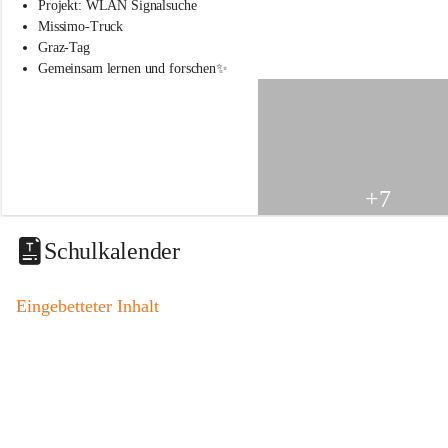
s
Projekt: WLAN Signalsuche
s
Missimo-Truck
c
Graz-Tag
h
Gemeinsam lernen und forschen✨
u
l
e
S
t
.
V
+7
e
i
t
Schulkalender
a
m
V
Eingebetteter Inhalt
o
g
a
u