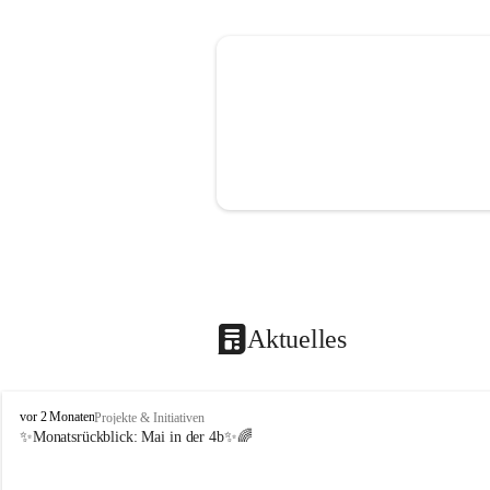
Aktuelles
V
vor 2 Monaten
Projekte & Initiativen
o
✨Monatsrückblick: 
Mai in der 4b
✨🌈
l
k