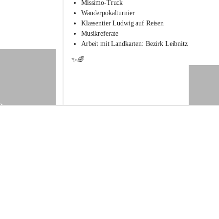
s
Missimo-Truck
s
Wanderpokalturnier
c
Klassentier Ludwig auf Reisen
h
Musikreferate
u
Arbeit mit Landkarten: Bezirk Leibnitz
l
e
✨🌈
S
t
.
V
e
9
i
t
a
m
V
o
g
a
u