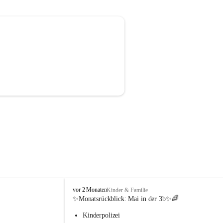
V
vor 2 Monaten
Kinder & Familie
o
✨Monatsrückblick: 
Mai in der 3b
✨🌈
l
Kinderpolizei
k