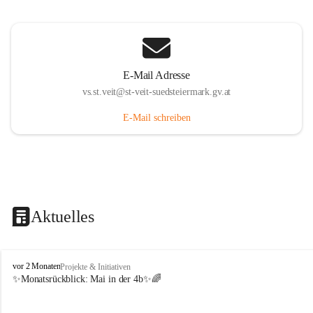
E-Mail Adresse
vs.st.veit@st-veit-suedsteiermark.gv.at
E-Mail schreiben
Aktuelles
V
vor 2 Monaten
Projekte & Initiativen
o
✨Monatsrückblick: 
Mai in der 4b
✨🌈
l
k