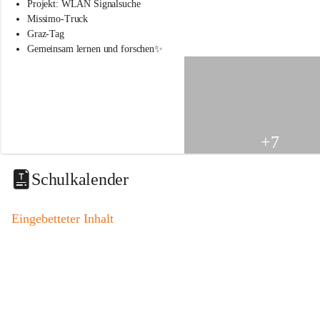
s
Projekt: WLAN Signalsuche
s
Missimo-Truck
c
Graz-Tag
h
Gemeinsam lernen und forschen✨
u
l
e
S
t
.
V
+7
e
i
t
Schulkalender
a
m
V
Eingebetteter Inhalt
o
g
a
u