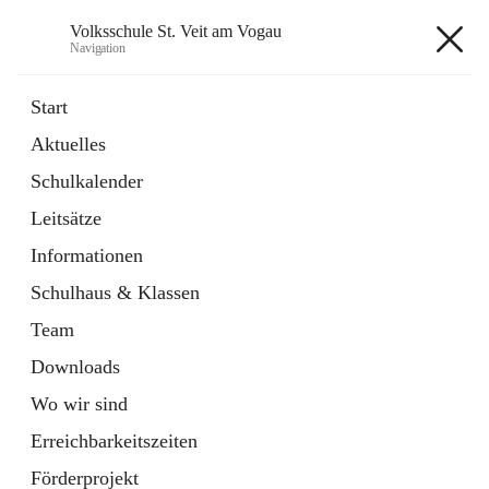
Volksschule St. Veit am Vogau
Navigation
Volksschule St. Veit am Vogau
Start
Aktuelles
Schulkalender
Hauptadresse
Leitsätze
Schulstraße 11, 8423 Sankt Veit in der Südsteiermark, AUT
Informationen
Auf Karte ansehen
Schulhaus & Klassen
Team
Downloads
Wo wir sind
Telefonnummer
+43 3453 2409
Erreichbarkeitszeiten
Anrufen
Förderprojekt