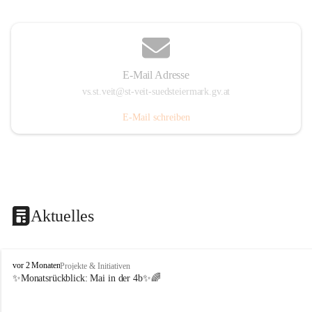
E-Mail Adresse
vs.st.veit@st-veit-suedsteiermark.gv.at
E-Mail schreiben
Aktuelles
V
vor 2 Monaten
Projekte & Initiativen
o
✨Monatsrückblick: 
Mai in der 4b
✨🌈
l
k