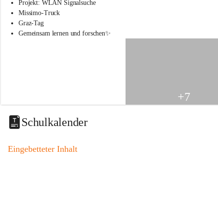
s
Projekt: WLAN Signalsuche
s
Missimo-Truck
c
Graz-Tag
h
Gemeinsam lernen und forschen✨
u
l
e
S
t
.
V
+7
e
i
t
Schulkalender
a
m
V
Eingebetteter Inhalt
o
g
a
u