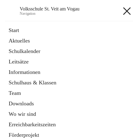
Volksschule St. Veit am Vogau
Navigation
Volksschule St. Veit am Vogau
Start
Aktuelles
Schulkalender
Hauptadresse
Leitsätze
Schulstraße 11, 8423 Sankt Veit in der Südsteiermark, AUT
Informationen
Auf Karte ansehen
Schulhaus & Klassen
Team
Downloads
Wo wir sind
Telefonnummer
+43 3453 2409
Erreichbarkeitszeiten
Anrufen
Förderprojekt