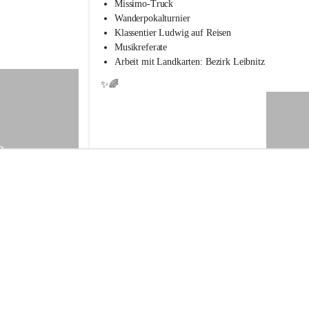
s
Missimo-Truck
s
Wanderpokalturnier
c
Klassentier Ludwig auf Reisen
h
Musikreferate
u
Arbeit mit Landkarten: Bezirk Leibnitz
l
e
✨🌈
S
t
.
V
e
9
i
t
a
m
V
o
g
a
u