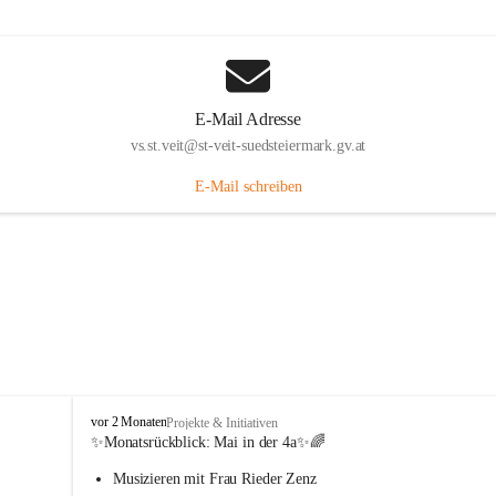
E-Mail Adresse
vs.st.veit@st-veit-suedsteiermark.gv.at
E-Mail schreiben
V
vor 2 Monaten
Projekte & Initiativen
o
✨Monatsrückblick: 
Mai in der 4a
✨🌈
l
Musizieren mit Frau Rieder Zenz
k