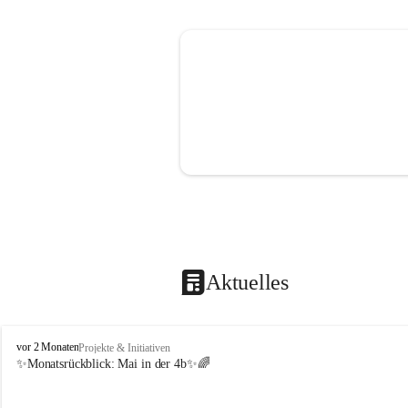
Aktuelles
V
vor 2 Monaten
Projekte & Initiativen
o
✨Monatsrückblick: 
Mai in der 4b
✨🌈
l
k