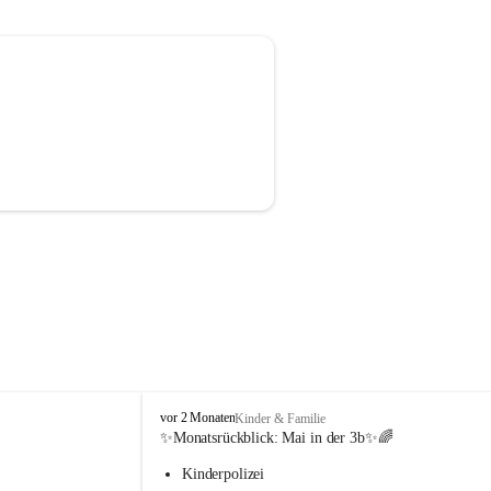
V
vor 2 Monaten
Kinder & Familie
o
✨Monatsrückblick: 
Mai in der 3b
✨🌈
l
Kinderpolizei
k