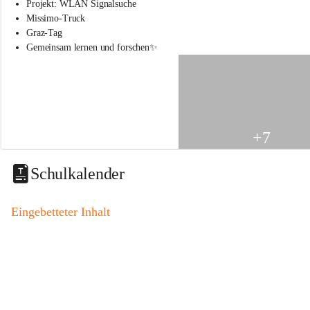
s
Projekt: WLAN Signalsuche
s
Missimo-Truck
c
Graz-Tag
h
Gemeinsam lernen und forschen✨
u
l
e
S
t
.
V
+7
e
i
t
Schulkalender
a
m
V
Eingebetteter Inhalt
o
g
a
u