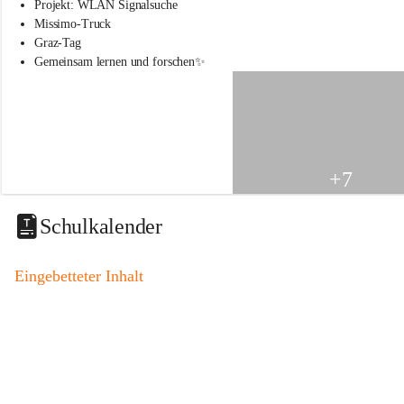
s
Projekt: WLAN Signalsuche
s
Missimo-Truck
c
Graz-Tag
h
Gemeinsam lernen und forschen✨
u
l
e
S
t
.
V
+7
e
i
t
Schulkalender
a
m
V
Eingebetteter Inhalt
o
g
a
u