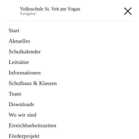
Volksschule St. Veit am Vogau
Navigation
Volksschule St. Veit am Vogau
Start
Aktuelles
Schulkalender
Hauptadresse
Leitsätze
Schulstraße 11, 8423 Sankt Veit in der Südsteiermark, AUT
Informationen
Auf Karte ansehen
Schulhaus & Klassen
Team
Downloads
Wo wir sind
Telefonnummer
+43 3453 2409
Erreichbarkeitszeiten
Anrufen
Förderprojekt