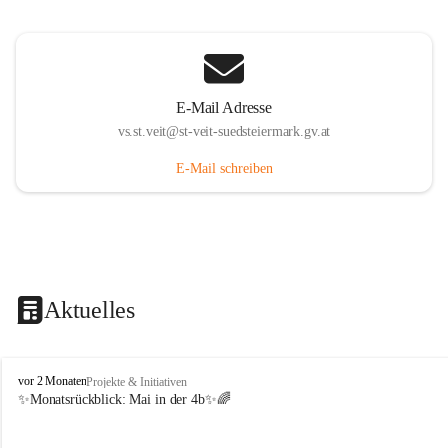
E-Mail Adresse
vs.st.veit@st-veit-suedsteiermark.gv.at
E-Mail schreiben
Aktuelles
V
vor 2 Monaten
Projekte & Initiativen
o
✨Monatsrückblick: 
Mai in der 4b
✨🌈
l
k