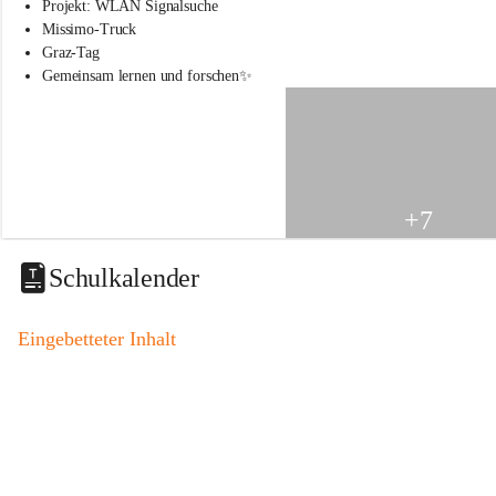
s
Projekt: WLAN Signalsuche
s
Missimo-Truck
c
Graz-Tag
h
Gemeinsam lernen und forschen✨
u
l
e
S
t
.
V
+7
e
i
t
Schulkalender
a
m
V
Eingebetteter Inhalt
o
g
a
u