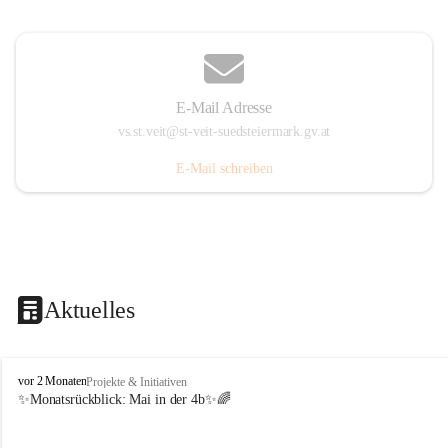
E-Mail Adresse
vs.st.veit@st-veit-suedsteiermark.gv.at
E-Mail schreiben
Aktuelles
V
vor 2 Monaten
Projekte & Initiativen
o
✨Monatsrückblick: 
Mai in der 4b
✨🌈
l
k