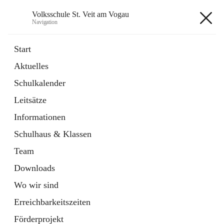
Volksschule St. Veit am Vogau
Navigation
Volksschule St. Veit am Vogau
Start
Aktuelles
Schulkalender
Hauptadresse
Leitsätze
Schulstraße 11, 8423 Sankt Veit in der Südsteiermark, AUT
Informationen
Auf Karte ansehen
Schulhaus & Klassen
Team
Downloads
Wo wir sind
Telefonnummer
+43 3453 2409
Erreichbarkeitszeiten
Anrufen
Förderprojekt