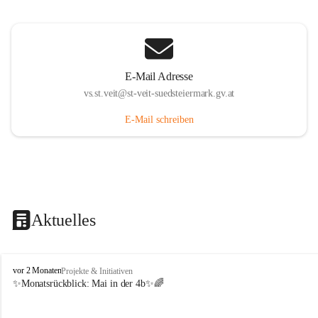
E-Mail Adresse
vs.st.veit@st-veit-suedsteiermark.gv.at
E-Mail schreiben
Aktuelles
V
vor 2 Monaten
Projekte & Initiativen
o
✨Monatsrückblick: 
Mai in der 4b
✨🌈
l
k