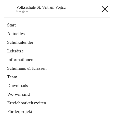
Volksschule St. Veit am Vogau
Navigation
Volksschule St. Veit am Vogau
Start
Aktuelles
Schulkalender
Hauptadresse
Leitsätze
Schulstraße 11, 8423 Sankt Veit in der Südsteiermark, AUT
Informationen
Auf Karte ansehen
Schulhaus & Klassen
Team
Downloads
Wo wir sind
Telefonnummer
+43 3453 2409
Erreichbarkeitszeiten
Anrufen
Förderprojekt