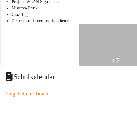
s
Projekt: WLAN Signalsuche
s
Missimo-Truck
c
Graz-Tag
h
Gemeinsam lernen und forschen✨
u
l
e
S
t
.
V
+7
e
i
t
Schulkalender
a
m
V
Eingebetteter Inhalt
o
g
a
u