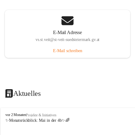
E-Mail Adresse
vs.st.veit@st-veit-suedsteiermark.gv.at
E-Mail schreiben
Aktuelles
V
vor 2 Monaten
Projekte & Initiativen
o
✨Monatsrückblick: 
Mai in der 4b
✨🌈
l
k