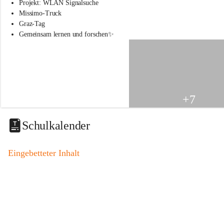
s
Projekt: WLAN Signalsuche
s
Missimo-Truck
c
Graz-Tag
h
Gemeinsam lernen und forschen✨
u
l
e
S
t
.
V
+7
e
i
t
Schulkalender
a
m
V
Eingebetteter Inhalt
o
g
a
u