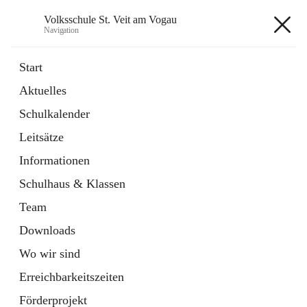
Volksschule St. Veit am Vogau
Navigation
Volksschule St. Veit am Vogau
Start
Aktuelles
Schulkalender
Hauptadresse
Leitsätze
Schulstraße 11, 8423 Sankt Veit in der Südsteiermark, AUT
Informationen
Auf Karte ansehen
Schulhaus & Klassen
Team
Downloads
Wo wir sind
Telefonnummer
+43 3453 2409
Erreichbarkeitszeiten
Anrufen
Förderprojekt