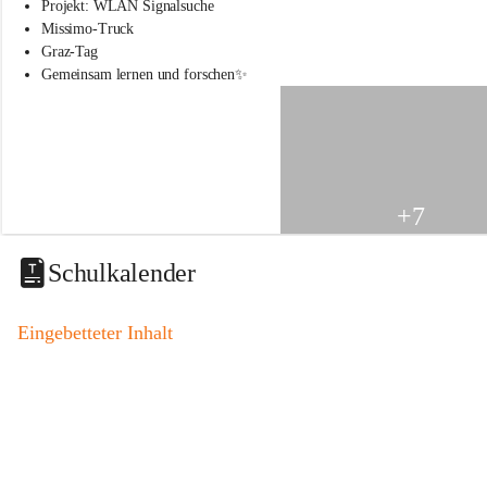
s
Projekt: WLAN Signalsuche
s
Missimo-Truck
c
Graz-Tag
h
Gemeinsam lernen und forschen✨
u
l
e
S
t
.
V
+7
e
i
t
Schulkalender
a
m
V
Eingebetteter Inhalt
o
g
a
u