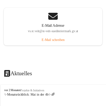
E-Mail Adresse
vs.st.veit@st-veit-suedsteiermark.gv.at
E-Mail schreiben
Aktuelles
V
vor 2 Monaten
Projekte & Initiativen
o
✨Monatsrückblick: 
Mai in der 4b
✨🌈
l
k