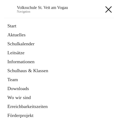
Volksschule St. Veit am Vogau
Navigation
Volksschule St. Veit am Vogau
Start
Aktuelles
Schulkalender
Hauptadresse
Leitsätze
Schulstraße 11, 8423 Sankt Veit in der Südsteiermark, AUT
Informationen
Auf Karte ansehen
Schulhaus & Klassen
Team
Downloads
Wo wir sind
Telefonnummer
+43 3453 2409
Erreichbarkeitszeiten
Anrufen
Förderprojekt