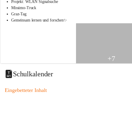
s
Projekt: WLAN Signalsuche
s
Missimo-Truck
c
Graz-Tag
h
Gemeinsam lernen und forschen✨
u
l
e
S
t
.
V
+7
e
i
t
Schulkalender
a
m
V
Eingebetteter Inhalt
o
g
a
u