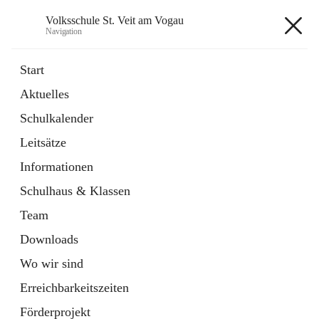
Volksschule St. Veit am Vogau
Navigation
Volksschule St. Veit am Vogau
Start
Aktuelles
Schulkalender
Hauptadresse
Leitsätze
Schulstraße 11, 8423 Sankt Veit in der Südsteiermark, AUT
Informationen
Auf Karte ansehen
Schulhaus & Klassen
Team
Downloads
Wo wir sind
Telefonnummer
+43 3453 2409
Erreichbarkeitszeiten
Anrufen
Förderprojekt