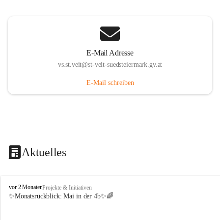
E-Mail Adresse
vs.st.veit@st-veit-suedsteiermark.gv.at
E-Mail schreiben
Aktuelles
V
vor 2 Monaten
Projekte & Initiativen
o
✨Monatsrückblick: 
Mai in der 4b
✨🌈
l
k