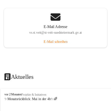
E-Mail Adresse
vs.st.veit@st-veit-suedsteiermark.gv.at
E-Mail schreiben
Aktuelles
V
vor 2 Monaten
Projekte & Initiativen
o
✨Monatsrückblick: 
Mai in der 4b
✨🌈
l
k