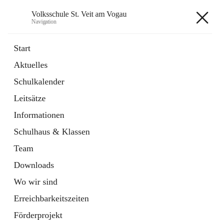
Volksschule St. Veit am Vogau
Navigation
Volksschule St. Veit am Vogau
Start
Aktuelles
Schulkalender
Hauptadresse
Leitsätze
Schulstraße 11, 8423 Sankt Veit in der Südsteiermark, AUT
Informationen
Auf Karte ansehen
Schulhaus & Klassen
Team
Downloads
Wo wir sind
Telefonnummer
+43 3453 2409
Erreichbarkeitszeiten
Anrufen
Förderprojekt