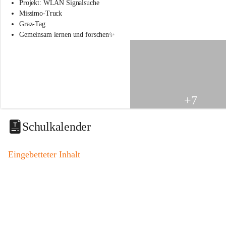
s
Projekt: WLAN Signalsuche
s
Missimo-Truck
c
Graz-Tag
h
Gemeinsam lernen und forschen✨
u
l
e
S
t
.
V
+7
e
i
t
Schulkalender
a
m
V
Eingebetteter Inhalt
o
g
a
u