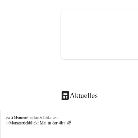
Aktuelles
V
vor 2 Monaten
Projekte & Initiativen
o
✨Monatsrückblick: 
Mai in der 4b
✨🌈
l
k