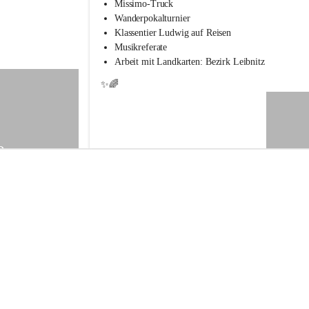
s
Missimo-Truck
s
Wanderpokalturnier
c
Klassentier Ludwig auf Reisen
h
Musikreferate
u
Arbeit mit Landkarten: Bezirk Leibnitz
l
e
✨🌈
S
t
.
V
e
9
i
t
a
m
V
o
g
a
u