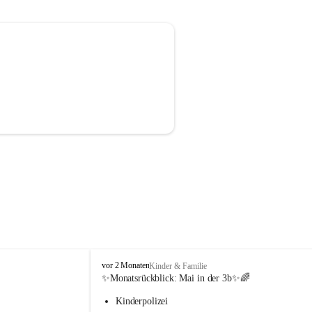
V
vor 2 Monaten
Kinder & Familie
o
✨Monatsrückblick: 
Mai in der 3b
✨🌈
l
Kinderpolizei
k