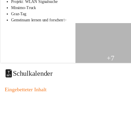
s
Projekt: WLAN Signalsuche
s
Missimo-Truck
c
Graz-Tag
h
Gemeinsam lernen und forschen✨
u
l
e
S
t
.
V
+7
e
i
t
Schulkalender
a
m
V
Eingebetteter Inhalt
o
g
a
u