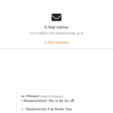
E-Mail Adresse
vs.st.veit@st-veit-suedsteiermark.gv.at
E-Mail schreiben
V
vor 2 Monaten
Projekte & Initiativen
o
✨Monatsrückblick: 
Mai in der 4a
✨🌈
l
Musizieren mit Frau Rieder Zenz
k