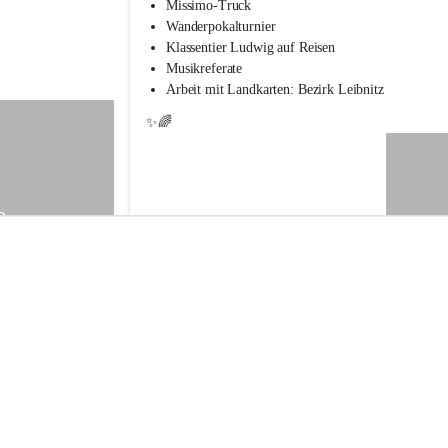
s
Missimo-Truck
s
Wanderpokalturnier
c
Klassentier Ludwig auf Reisen
h
Musikreferate
u
Arbeit mit Landkarten: Bezirk Leibnitz
l
e
✨🌈
S
t
.
V
e
9
i
t
a
m
V
o
g
a
u