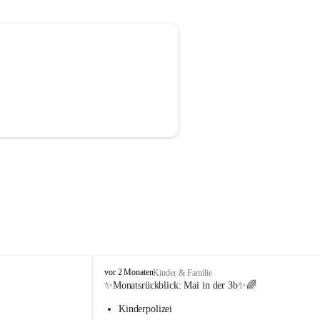
V
vor 2 Monaten
Kinder & Familie
o
✨Monatsrückblick: 
Mai in der 3b
✨🌈
l
Kinderpolizei
k