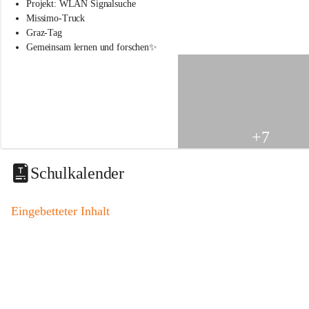
s
Projekt: WLAN Signalsuche
s
Missimo-Truck
c
Graz-Tag
h
Gemeinsam lernen und forschen✨
u
l
e
S
t
.
V
+7
e
i
t
Schulkalender
a
m
V
Eingebetteter Inhalt
o
g
a
u