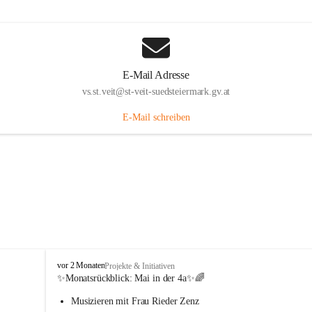
E-Mail Adresse
vs.st.veit@st-veit-suedsteiermark.gv.at
E-Mail schreiben
V
vor 2 Monaten
Projekte & Initiativen
o
✨Monatsrückblick: 
Mai in der 4a
✨🌈
l
Musizieren mit Frau Rieder Zenz
k