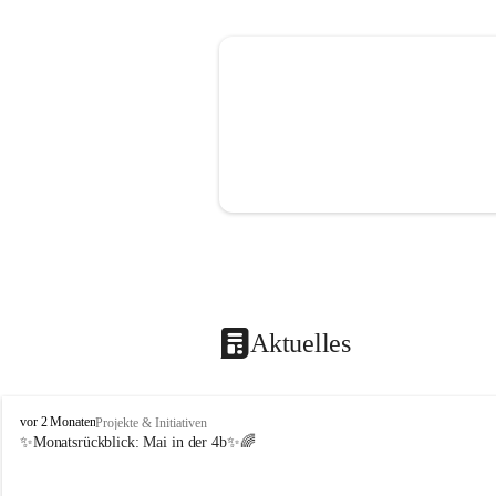
Aktuelles
V
vor 2 Monaten
Projekte & Initiativen
o
✨Monatsrückblick: 
Mai in der 4b
✨🌈
l
k