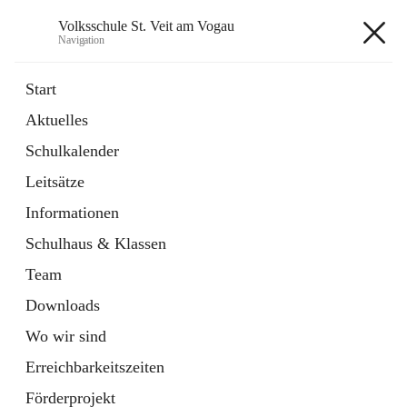
Volksschule St. Veit am Vogau
Navigation
Volksschule St. Veit am Vogau
Start
Aktuelles
Schulkalender
Hauptadresse
Leitsätze
Schulstraße 11, 8423 Sankt Veit in der Südsteiermark, AUT
Informationen
Auf Karte ansehen
Schulhaus & Klassen
Team
Downloads
Wo wir sind
Telefonnummer
+43 3453 2409
Erreichbarkeitszeiten
Anrufen
Förderprojekt