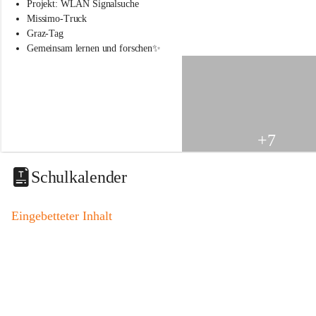
s
Projekt: WLAN Signalsuche
s
Missimo-Truck
c
Graz-Tag
h
Gemeinsam lernen und forschen✨
u
l
e
S
t
.
V
+7
e
i
t
Schulkalender
a
m
V
Eingebetteter Inhalt
o
g
a
u