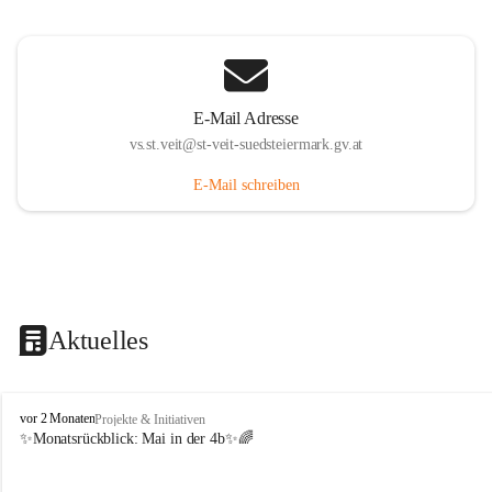
E-Mail Adresse
vs.st.veit@st-veit-suedsteiermark.gv.at
E-Mail schreiben
Aktuelles
V
vor 2 Monaten
Projekte & Initiativen
o
✨Monatsrückblick: 
Mai in der 4b
✨🌈
l
k