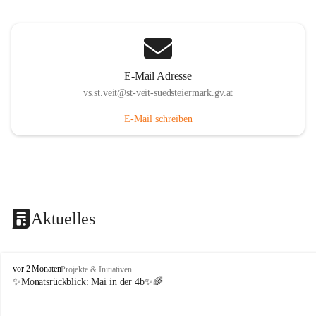
E-Mail Adresse
vs.st.veit@st-veit-suedsteiermark.gv.at
E-Mail schreiben
Aktuelles
V
vor 2 Monaten
Projekte & Initiativen
o
✨Monatsrückblick: 
Mai in der 4b
✨🌈
l
k