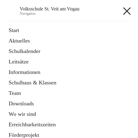
Volksschule St. Veit am Vogau
Navigation
Volksschule St. Veit am Vogau
Start
Aktuelles
Schulkalender
Hauptadresse
Leitsätze
Schulstraße 11, 8423 Sankt Veit in der Südsteiermark, AUT
Informationen
Auf Karte ansehen
Schulhaus & Klassen
Team
Downloads
Wo wir sind
Telefonnummer
+43 3453 2409
Erreichbarkeitszeiten
Anrufen
Förderprojekt