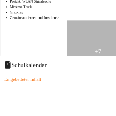
s
Projekt: WLAN Signalsuche
s
Missimo-Truck
c
Graz-Tag
h
Gemeinsam lernen und forschen✨
u
l
e
S
t
.
V
+7
e
i
t
Schulkalender
a
m
V
Eingebetteter Inhalt
o
g
a
u