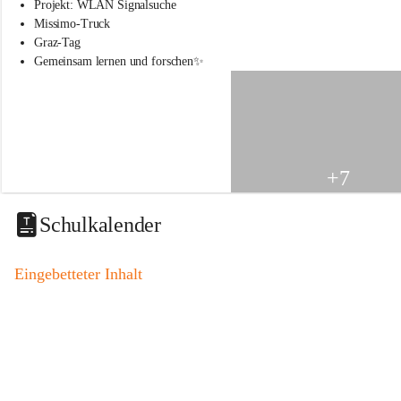
s
Projekt: WLAN Signalsuche
s
Missimo-Truck
c
Graz-Tag
h
Gemeinsam lernen und forschen✨
u
l
e
S
t
.
V
+7
e
i
t
Schulkalender
a
m
V
Eingebetteter Inhalt
o
g
a
u