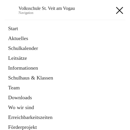
Volksschule St. Veit am Vogau
Navigation
Volksschule St. Veit am Vogau
Start
Aktuelles
Schulkalender
Hauptadresse
Leitsätze
Schulstraße 11, 8423 Sankt Veit in der Südsteiermark, AUT
Informationen
Auf Karte ansehen
Schulhaus & Klassen
Team
Downloads
Wo wir sind
Telefonnummer
+43 3453 2409
Erreichbarkeitszeiten
Anrufen
Förderprojekt