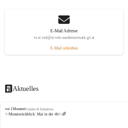
E-Mail Adresse
vs.st.veit@st-veit-suedsteiermark.gv.at
E-Mail schreiben
Aktuelles
V
vor 2 Monaten
Projekte & Initiativen
o
✨Monatsrückblick: 
Mai in der 4b
✨🌈
l
k