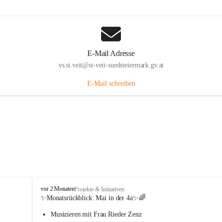
E-Mail Adresse
vs.st.veit@st-veit-suedsteiermark.gv.at
E-Mail schreiben
V
vor 2 Monaten
Projekte & Initiativen
o
✨Monatsrückblick: 
Mai in der 4a
✨🌈
l
Musizieren mit Frau Rieder Zenz
k