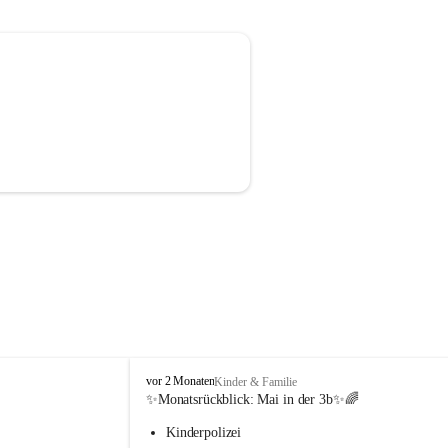
V
vor 2 Monaten
Kinder & Familie
o
✨Monatsrückblick: 
Mai in der 3b
✨🌈
l
Kinderpolizei
k