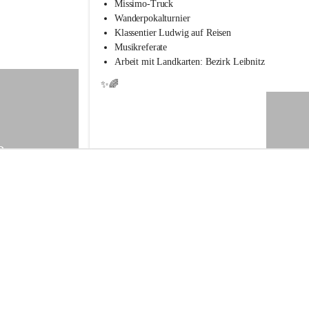
s
Missimo-Truck
s
Wanderpokalturnier
c
Klassentier Ludwig auf Reisen
h
Musikreferate
u
Arbeit mit Landkarten: Bezirk Leibnitz
l
e
✨🌈
S
t
.
V
e
9
i
t
a
m
V
o
g
a
u