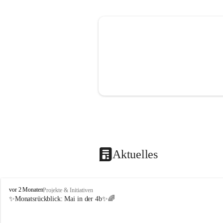
Aktuelles
V
vor 2 Monaten
Projekte & Initiativen
o
✨Monatsrückblick: 
Mai in der 4b
✨🌈
l
k