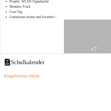
s
Projekt: WLAN Signalsuche
s
Missimo-Truck
c
Graz-Tag
h
Gemeinsam lernen und forschen✨
u
l
e
S
t
.
V
+7
e
i
t
Schulkalender
a
m
V
Eingebetteter Inhalt
o
g
a
u