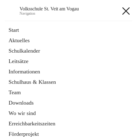
Volksschule St. Veit am Vogau
Navigation
Volksschule St. Veit am Vogau
Start
Aktuelles
Schulkalender
Hauptadresse
Leitsätze
Schulstraße 11, 8423 Sankt Veit in der Südsteiermark, AUT
Informationen
Auf Karte ansehen
Schulhaus & Klassen
Team
Downloads
Wo wir sind
Telefonnummer
+43 3453 2409
Erreichbarkeitszeiten
Anrufen
Förderprojekt