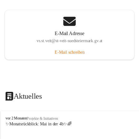
E-Mail Adresse
vs.st.veit@st-veit-suedsteiermark.gv.at
E-Mail schreiben
Aktuelles
V
vor 2 Monaten
Projekte & Initiativen
o
✨Monatsrückblick: 
Mai in der 4b
✨🌈
l
k