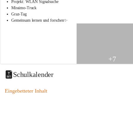
s
Projekt: WLAN Signalsuche
s
Missimo-Truck
c
Graz-Tag
h
Gemeinsam lernen und forschen✨
u
l
e
S
t
.
V
+7
e
i
t
Schulkalender
a
m
V
Eingebetteter Inhalt
o
g
a
u