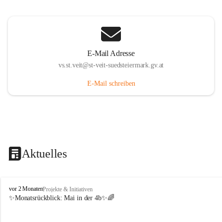
E-Mail Adresse
vs.st.veit@st-veit-suedsteiermark.gv.at
E-Mail schreiben
Aktuelles
V
vor 2 Monaten
Projekte & Initiativen
o
✨Monatsrückblick: 
Mai in der 4b
✨🌈
l
k