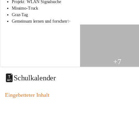
s
Projekt: WLAN Signalsuche
s
Missimo-Truck
c
Graz-Tag
h
Gemeinsam lernen und forschen✨
u
l
e
S
t
.
V
+7
e
i
t
Schulkalender
a
m
V
Eingebetteter Inhalt
o
g
a
u