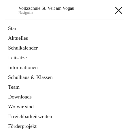
Volksschule St. Veit am Vogau
Navigation
Volksschule St. Veit am Vogau
Start
Aktuelles
Schulkalender
Hauptadresse
Leitsätze
Schulstraße 11, 8423 Sankt Veit in der Südsteiermark, AUT
Informationen
Auf Karte ansehen
Schulhaus & Klassen
Team
Downloads
Wo wir sind
Telefonnummer
+43 3453 2409
Erreichbarkeitszeiten
Anrufen
Förderprojekt