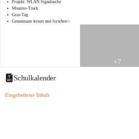
s
Projekt: WLAN Signalsuche
s
Missimo-Truck
c
Graz-Tag
h
Gemeinsam lernen und forschen✨
u
l
e
S
t
.
V
+7
e
i
t
Schulkalender
a
m
V
Eingebetteter Inhalt
o
g
a
u