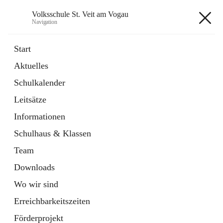
Volksschule St. Veit am Vogau
Navigation
Volksschule St. Veit am Vogau
Start
Aktuelles
Schulkalender
Hauptadresse
Leitsätze
Schulstraße 11, 8423 Sankt Veit in der Südsteiermark, AUT
Informationen
Auf Karte ansehen
Schulhaus & Klassen
Team
Downloads
Wo wir sind
Telefonnummer
+43 3453 2409
Erreichbarkeitszeiten
Anrufen
Förderprojekt