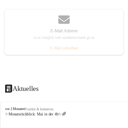
E-Mail Adresse
vs.st.veit@st-veit-suedsteiermark.gv.at
E-Mail schreiben
Aktuelles
V
vor 2 Monaten
Projekte & Initiativen
o
✨Monatsrückblick: 
Mai in der 4b
✨🌈
l
k